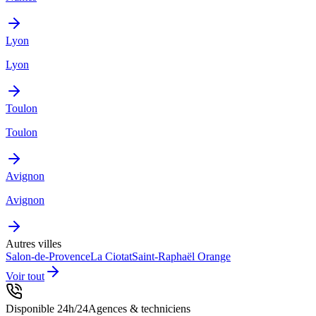
Lyon
Lyon
Toulon
Toulon
Avignon
Avignon
Autres villes
Salon-de-Provence
La Ciotat
Saint-Raphaël
Orange
Voir tout
Disponible 24h/24
Agences & techniciens