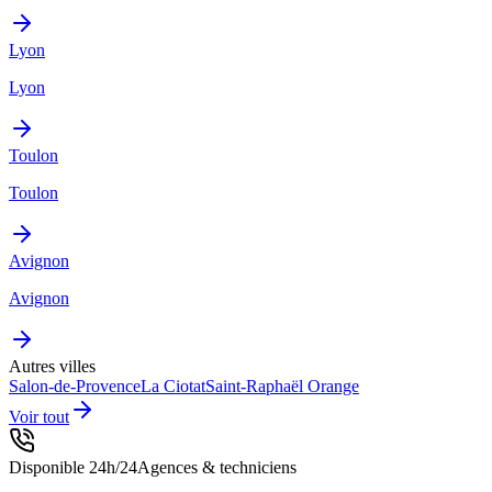
Lyon
Lyon
Toulon
Toulon
Avignon
Avignon
Autres villes
Salon-de-Provence
La Ciotat
Saint-Raphaël
Orange
Voir tout
Disponible 24h/24
Agences & techniciens