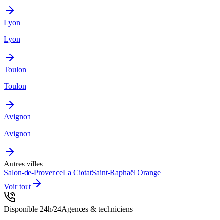
Lyon
Lyon
Toulon
Toulon
Avignon
Avignon
Autres villes
Salon-de-Provence
La Ciotat
Saint-Raphaël
Orange
Voir tout
Disponible 24h/24
Agences & techniciens