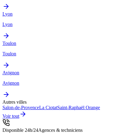
Lyon
Lyon
Toulon
Toulon
Avignon
Avignon
Autres villes
Salon-de-Provence
La Ciotat
Saint-Raphaël
Orange
Voir tout
Disponible 24h/24
Agences & techniciens