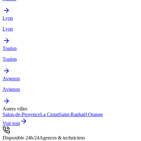
Lyon
Lyon
Toulon
Toulon
Avignon
Avignon
Autres villes
Salon-de-Provence
La Ciotat
Saint-Raphaël
Orange
Voir tout
Disponible 24h/24
Agences & techniciens