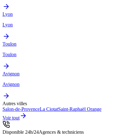
Lyon
Lyon
Toulon
Toulon
Avignon
Avignon
Autres villes
Salon-de-Provence
La Ciotat
Saint-Raphaël
Orange
Voir tout
Disponible 24h/24
Agences & techniciens