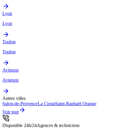
Lyon
Lyon
Toulon
Toulon
Avignon
Avignon
Autres villes
Salon-de-Provence
La Ciotat
Saint-Raphaël
Orange
Voir tout
Disponible 24h/24
Agences & techniciens