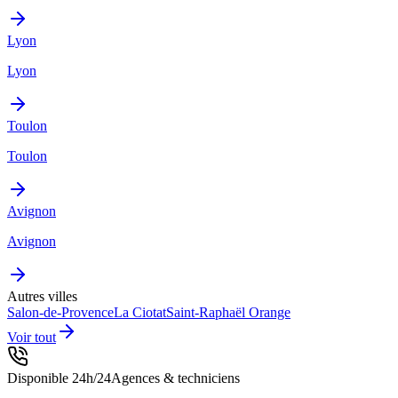
Lyon
Lyon
Toulon
Toulon
Avignon
Avignon
Autres villes
Salon-de-Provence
La Ciotat
Saint-Raphaël
Orange
Voir tout
Disponible 24h/24
Agences & techniciens