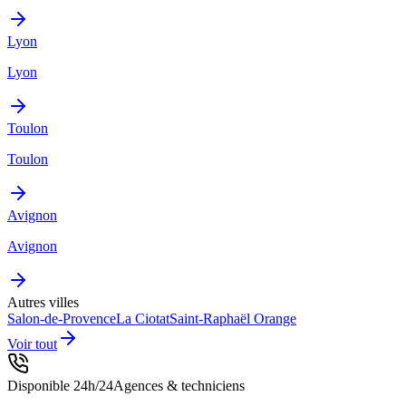
Lyon
Lyon
Toulon
Toulon
Avignon
Avignon
Autres villes
Salon-de-Provence
La Ciotat
Saint-Raphaël
Orange
Voir tout
Disponible 24h/24
Agences & techniciens