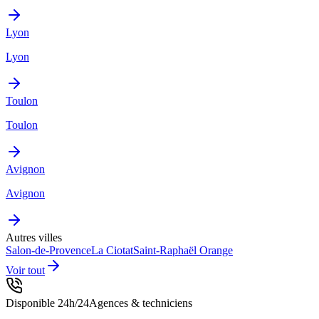
Lyon
Lyon
Toulon
Toulon
Avignon
Avignon
Autres villes
Salon-de-Provence
La Ciotat
Saint-Raphaël
Orange
Voir tout
Disponible 24h/24
Agences & techniciens