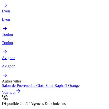
Lyon
Lyon
Toulon
Toulon
Avignon
Avignon
Autres villes
Salon-de-Provence
La Ciotat
Saint-Raphaël
Orange
Voir tout
Disponible 24h/24
Agences & techniciens