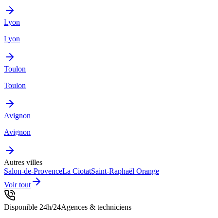
Lyon
Lyon
Toulon
Toulon
Avignon
Avignon
Autres villes
Salon-de-Provence
La Ciotat
Saint-Raphaël
Orange
Voir tout
Disponible 24h/24
Agences & techniciens