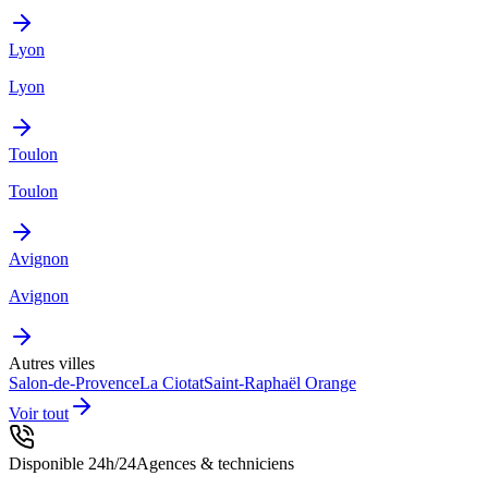
Lyon
Lyon
Toulon
Toulon
Avignon
Avignon
Autres villes
Salon-de-Provence
La Ciotat
Saint-Raphaël
Orange
Voir tout
Disponible 24h/24
Agences & techniciens