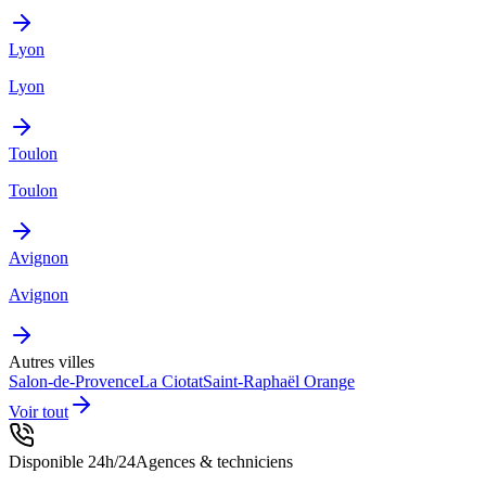
Lyon
Lyon
Toulon
Toulon
Avignon
Avignon
Autres villes
Salon-de-Provence
La Ciotat
Saint-Raphaël
Orange
Voir tout
Disponible 24h/24
Agences & techniciens