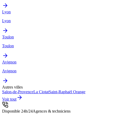
Lyon
Lyon
Toulon
Toulon
Avignon
Avignon
Autres villes
Salon-de-Provence
La Ciotat
Saint-Raphaël
Orange
Voir tout
Disponible 24h/24
Agences & techniciens