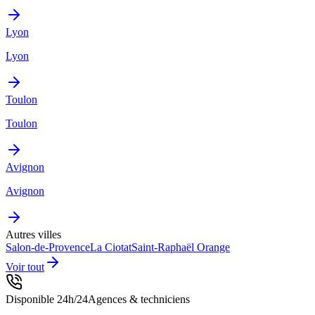
Lyon
Lyon
Toulon
Toulon
Avignon
Avignon
Autres villes
Salon-de-Provence
La Ciotat
Saint-Raphaël
Orange
Voir tout
Disponible 24h/24
Agences & techniciens