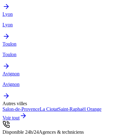
Lyon
Lyon
Toulon
Toulon
Avignon
Avignon
Autres villes
Salon-de-Provence
La Ciotat
Saint-Raphaël
Orange
Voir tout
Disponible 24h/24
Agences & techniciens