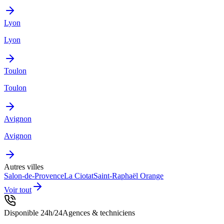
Lyon
Lyon
Toulon
Toulon
Avignon
Avignon
Autres villes
Salon-de-Provence
La Ciotat
Saint-Raphaël
Orange
Voir tout
Disponible 24h/24
Agences & techniciens