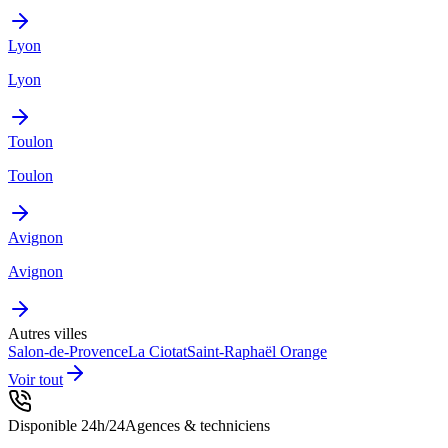
Lyon
Lyon
Toulon
Toulon
Avignon
Avignon
Autres villes
Salon-de-Provence
La Ciotat
Saint-Raphaël
Orange
Voir tout
Disponible 24h/24
Agences & techniciens